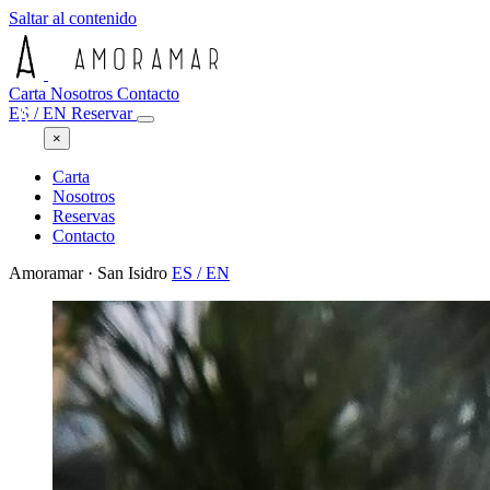
Saltar al contenido
Carta
Nosotros
Contacto
ES
/
EN
Reservar
×
Carta
Nosotros
Reservas
Contacto
Amoramar · San Isidro
ES
/
EN